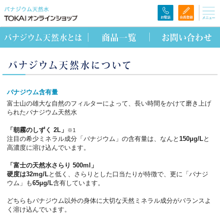
バナジウム含有量
富士山の雄大な自然のフィルターによって、長い時間をかけて磨き上げ
られたバナジウム天然水
「朝霧のしずく 2L」
※1
注目の希少ミネラル成分「バナジウム」の含有量は、なんと
150μg/L
と
高濃度に溶け込んでいます。
「富士の天然水さらり 500ml」
硬度は32mg/L
と低く、さらりとした口当たりが特徴で、更に「バナジ
ウム」も
65μg/L
含有しています。
どちらもバナジウム以外の身体に大切な天然ミネラル成分がバランスよ
く溶け込んでいます。